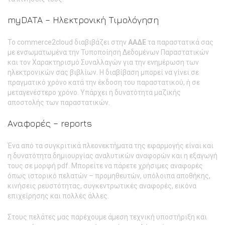
myDATA – Ηλεκτρονική Τιμολόγηση
Το commerce2cloud διαβιβάζει στην
ΑΑΔΕ
τα παραστατικά σας
με ενσωματωμένα την Τυποποίηση Δεδομένων Παραστατικών
και τον Χαρακτηρισμό Συναλλαγών για την ενημέρωση των
ηλεκτρονικών σας βιβλίων. Η διαβίβαση μπορεί να γίνει σε
πραγματικό χρόνο κατά την έκδοση του παραστατικού, ή σε
μεταγενέστερο χρόνο. Υπάρχει η δυνατότητα μαζικής
αποστολής των παραστατικών.
Αναφορές – reports
Ένα από τα συγκριτικά πλεονεκτήματα της εφαρμογής είναι και
η δυνατότητα δημιουργίας αναλυτικών αναφορών και η εξαγωγή
τους σε μορφή pdf. Μπορείτε να πάρετε χρήσιμες αναφορές
όπως ιστορικό πελατών – προμηθευτών, υπόλοιπα αποθήκης,
κινήσεις ρευστότητας, συγκεντρωτικές αναφορές, εικόνα
επιχείρησης και πολλές άλλες.
Στους πελάτες μας παρέχουμε άμεση τεχνική υποστήριξη και