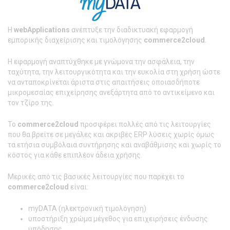
Η
webApplications
ανέπτυξε την διαδικτυακή εφαρμογή
εμπορικής διαχείρισης και τιμολόγησης
commerce2cloud
.
Η εφαρμογή αναπτύχθηκε με γνώμονα την ασφάλεια, την
ταχύτητα, την λειτουργικότητα και την ευκολία στη χρήση ώστε
να ανταποκρίνεται άριστα στις απαιτήσεις οποιασδήποτε
μικρομεσαίας επιχείρησης ανεξάρτητα από το αντικείμενο και
τον τζίρο της.
Το
commerce2cloud
προσφέρει πολλές από τις λειτουργίες
που θα βρείτε σε μεγάλες και ακριβές ERP λύσεις χωρίς όμως
τα ετήσια συμβόλαια συντήρησης και αναβάθμισης και χωρίς το
κόστος για κάθε επιπλέον άδεια χρήσης.
Μερικές από τις βασικές λειτουργίες που παρέχει το
commerce2cloud
είναι:
myDATA (ηλεκτρονική τιμολόγηση)
υποστήριξη χρώμα μέγεθος για επιχειρήσεις ένδυσης
υπόδησης,